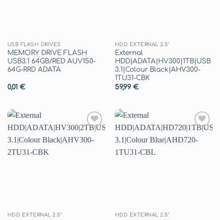
USB FLASH DRIVES
HDD EXTERNAL 2.5"
MEMORY DRIVE FLASH
External
USB3.1 64GB/RED AUV150-
HDD|ADATA|HV300|1TB|USB
64G-RRD ADATA
3.1|Colour Black|AHV300-
1TU31-CBK
0,01
€
59,99
€
Aggiungi
Aggiungi
alla lista
alla lista
dei
dei
desideri
desideri
HDD EXTERNAL 2.5"
HDD EXTERNAL 2.5"