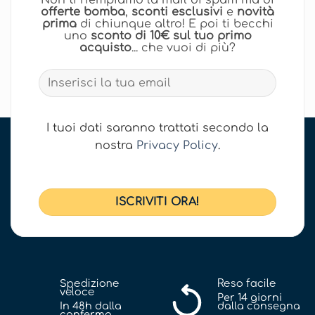
offerte bomba
,
sconti esclusivi
e
novità
prima
di chiunque altro! E poi ti becchi
uno
sconto di 10€ sul tuo primo
acquisto
... che vuoi di più?
I tuoi dati saranno trattati secondo la
nostra
Privacy Policy
.
Spedizione
Reso facile
veloce
Per 14 giorni
In 48h dalla
dalla consegna
conferma