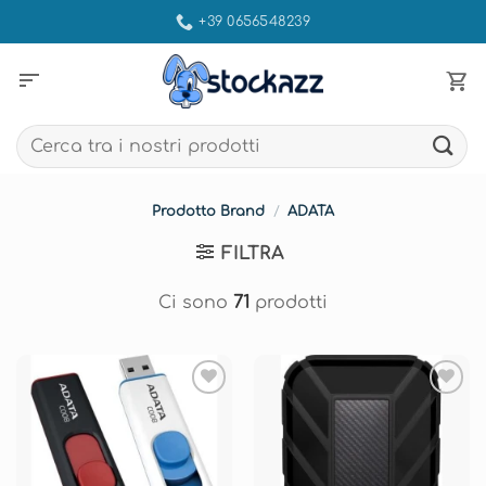
Salta
+39 0656548239
ai
contenuti
sort
Cerca:
Prodotto Brand
/
ADATA
FILTRA
Ci sono
71
prodotti
Aggiungi
Aggiungi
alla lista
alla lista
dei
dei
desideri
desideri