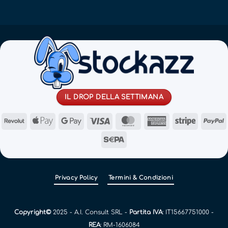
IL DROP DELLA SETTIMANA
Revolut
Apple
Google
Visa
MasterCard
American
Stripe
Pay
Pay
Express
Sepa
Privacy Policy
Termini & Condizioni
Copyright©
2025 - A.I. Consult SRL -
Partita IVA
: IT15667751000 -
REA
: RM-1606084