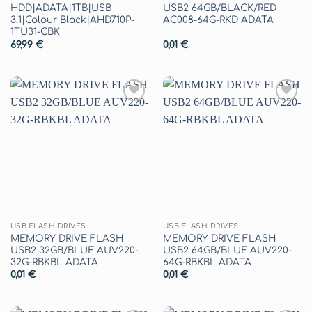
HDD|ADATA|1TB|USB
USB2 64GB/BLACK/RED
3.1|Colour Black|AHD710P-
AC008-64G-RKD ADATA
1TU31-CBK
69,99
€
0,01
€
Aggiungi
Aggiungi
alla lista
alla lista
dei
dei
desideri
desideri
USB FLASH DRIVES
USB FLASH DRIVES
MEMORY DRIVE FLASH
MEMORY DRIVE FLASH
USB2 32GB/BLUE AUV220-
USB2 64GB/BLUE AUV220-
32G-RBKBL ADATA
64G-RBKBL ADATA
0,01
€
0,01
€