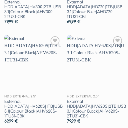
External
External
HDD|ADATA|HV300|2TB|USB
HDD|ADATA|HD720|1TB|USB
3.1|Colour Black|AHV300-
3.1|Colour Blue|AHD720-
2TU31-CBK
1TU31-CBL
79,99
€
69,99
€
Aggiungi
Aggiungi
alla lista
alla lista
dei
dei
desideri
desideri
HDD EXTERNAL 2.5"
HDD EXTERNAL 2.5"
External
External
HDD|ADATA|HV620S|1TB|USB
HDD|ADATA|HV620S|2TB|USB
3.1|Colour Black|AHV620S-
3.1|Colour Black|AHV620S-
1TU31-CBK
2TU31-CBK
69,99
€
79,99
€