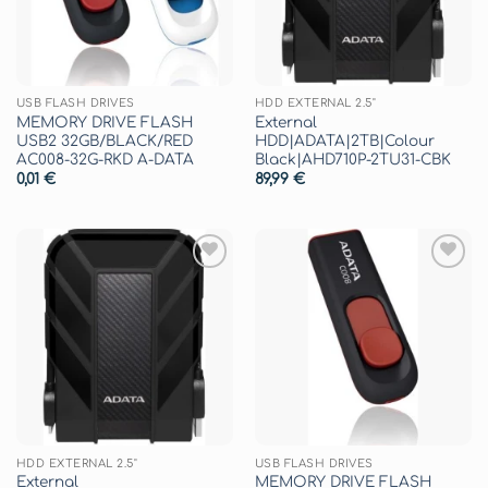
USB FLASH DRIVES
HDD EXTERNAL 2.5"
MEMORY DRIVE FLASH
External
USB2 32GB/BLACK/RED
HDD|ADATA|2TB|Colour
AC008-32G-RKD A-DATA
Black|AHD710P-2TU31-CBK
0,01
€
89,99
€
Aggiungi
Aggiungi
alla lista
alla lista
dei
dei
desideri
desideri
HDD EXTERNAL 2.5"
USB FLASH DRIVES
External
MEMORY DRIVE FLASH