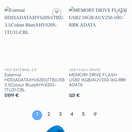
Aggiungi
Aggiungi
alla lista
alla lista
dei
dei
desideri
desideri
HDD EXTERNAL 2.5"
USB FLASH DRIVES
External
MEMORY DRIVE FLASH
HDD|ADATA|HV620S|1TB|USB
USB2 16GB/AUV250-16G-RBK
3.1|Colour Blue|AHV620S-
ADATA
1TU31-CBL
59,99
€
0,01
€
1
2
3
4
5