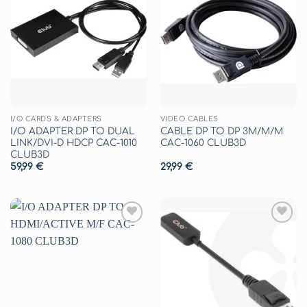
Aggiungi
Aggiungi
alla lista
alla lista
dei
dei
desideri
desideri
I/O CARDS & ADAPTERS
VIDEO CABLES
I/O ADAPTER DP TO DUAL
CABLE DP TO DP 3M/M/M
LINK/DVI-D HDCP CAC-1010
CAC-1060 CLUB3D
CLUB3D
59,99
€
29,99
€
Aggiungi
Aggiungi
alla lista
alla lista
dei
dei
desideri
desideri