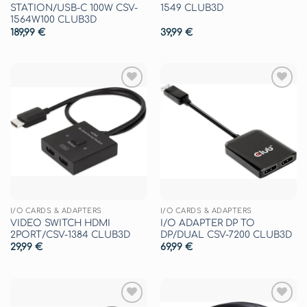
STATION/USB-C 100W CSV-
1549 CLUB3D
1564W100 CLUB3D
189,99
€
39,99
€
Aggiungi
Aggiungi
alla lista
alla lista
dei
dei
desideri
desideri
I/O CARDS & ADAPTERS
I/O CARDS & ADAPTERS
VIDEO SWITCH HDMI
I/O ADAPTER DP TO
2PORT/CSV-1384 CLUB3D
DP/DUAL CSV-7200 CLUB3D
29,99
€
69,99
€