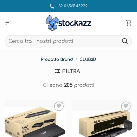
Salta
+39 0656548239
ai
contenuti
sort
Cerca:
Prodotto Brand
/
CLUB3D
FILTRA
Ci sono
205
prodotti
Aggiungi
Aggiungi
alla lista
alla lista
dei
dei
desideri
desideri