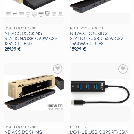
NOTEBOOK DOCKS
NOTEBOOK DOCKS
NB ACC DOCKING
NB ACC DOCKING
STATION/USB-C 60W CSV-
STATION/USB-C 65W CSV-
1562 CLUB3D
1564W65 CLUB3D
289,99
€
159,99
€
Aggiungi
Aggiungi
alla lista
alla lista
dei
dei
desideri
desideri
NOTEBOOK DOCKS
USB HUBS
NB ACC DOCKING
I/O HUB USB-C 3PORT/CSV-