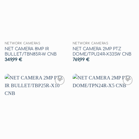
dei
dei
desideri
desideri
NETWORK CAMERAS
NETWORK CAMERAS
NET CAMERA 8MP IR
NET CAMERA 2MP PTZ
BULLET/TBN85R-W CNB
DOME/TPU24R-X33SW CNB
349,99
€
769,99
€
Aggiungi
Aggiungi
alla lista
alla lista
dei
dei
desideri
desideri