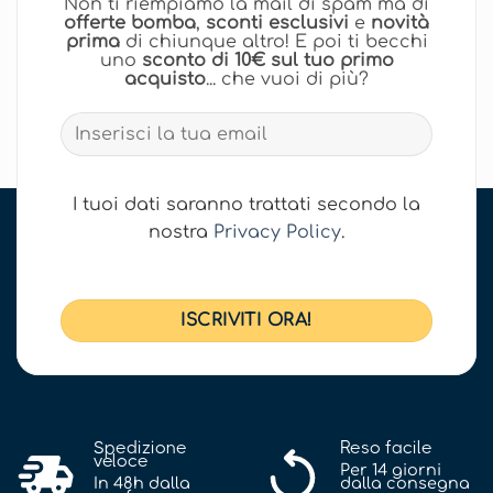
Non ti riempiamo la mail di spam ma di
offerte bomba
,
sconti esclusivi
e
novità
prima
di chiunque altro! E poi ti becchi
uno
sconto di 10€ sul tuo primo
acquisto
... che vuoi di più?
I tuoi dati saranno trattati secondo la
nostra
Privacy Policy
.
Spedizione
Reso facile
veloce
Per 14 giorni
In 48h dalla
dalla consegna