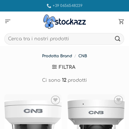
Salta
+39 0656548239
ai
contenuti
sort
Cerca:
Prodotto Brand
/
CNB
FILTRA
Ci sono
12
prodotti
Aggiungi
Aggiungi
alla lista
alla lista
dei
dei
desideri
desideri