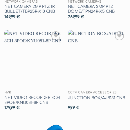
NETWORK CAMERAS
NETWORK CAMERAS
NET CAMERA 2MP PTZ IR
NET CAMERA 2MP PTZ
BULLET/TBP25R-X10 CNB
DOME/TPN24R-X5 CNB
149,99
€
269,99
€
Aggiungi
Aggiungi
alla lista
alla lista
dei
dei
desideri
desideri
NVR
CCTV CAMERA ACCESSORIES
NET VIDEO RECORDER 8CH
JUNCTION BOX/AJB131 CNB
8POE/KNU081-8P CNB
179,99
€
9,99
€