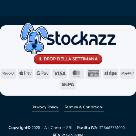
IL DROP DELLA SETTIMANA
Revolut
Apple
Google
Visa
MasterCard
American
Stripe
Pay
Pay
Express
Sepa
Privacy Policy
Termini & Condizioni
Copyright©
2025 - A.I. Consult SRL -
Partita IVA
: IT15667751000 -
REA
: RM-1606084