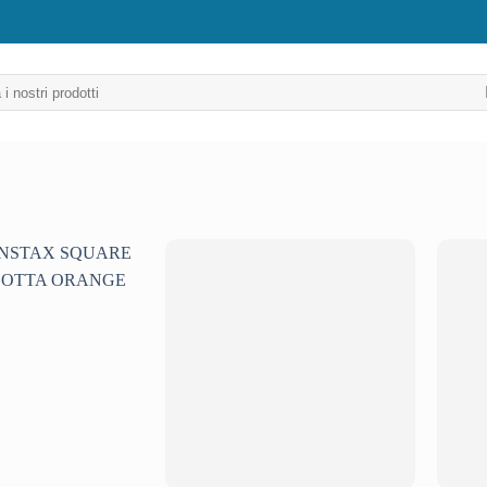
Aggiungi
Aggiungi
alla lista
alla lista
dei
dei
desideri
desideri