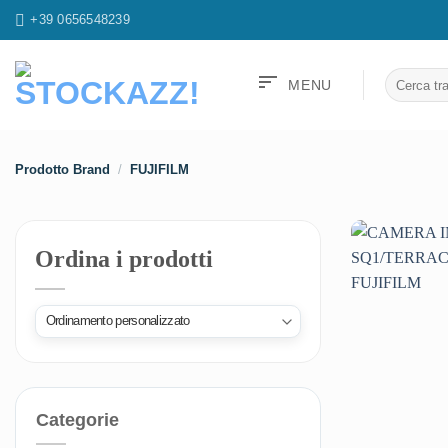
Salta
+39 0656548239
ai
contenuti
sort
Cerca:
MENU
Prodotto Brand
/
FUJIFILM
Ordina i prodotti
Categorie