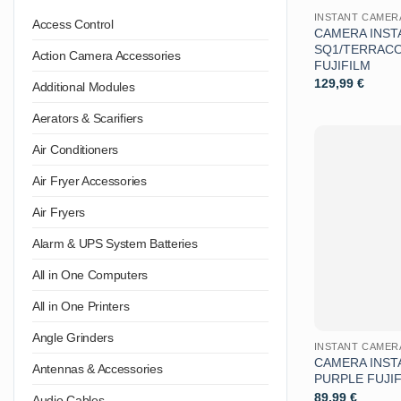
INSTANT CAMER
Access Control
CAMERA INST
SQ1/TERRAC
Action Camera Accessories
FUJIFILM
129,99
€
Additional Modules
Aerators & Scarifiers
Air Conditioners
Air Fryer Accessories
Air Fryers
Alarm & UPS System Batteries
All in One Computers
All in One Printers
Angle Grinders
INSTANT CAMER
CAMERA INSTA
Antennas & Accessories
PURPLE FUJI
89,99
€
Audio Cables