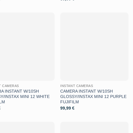
Aggiungi
Aggiungi
alla lista
alla lista
dei
dei
desideri
desideri
T CAMERAS
INSTANT CAMERAS
A INSTANT W/10SH
CAMERA INSTANT W/10SH
Y/INSTAX MINI 12 WHITE
GLOSSY/INSTAX MINI 12 PURPLE
ILM
FUJIFILM
€
99,99
€