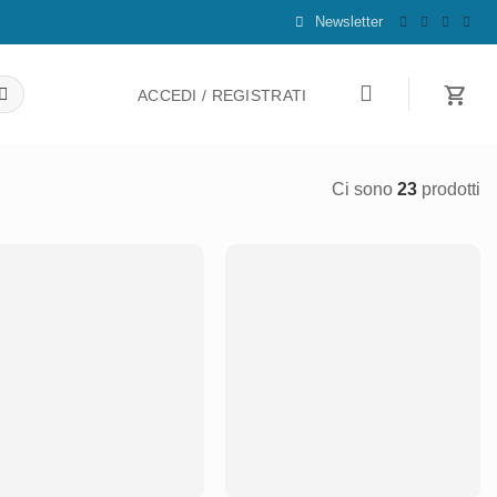
Newsletter
ACCEDI / REGISTRATI
Ci sono
23
prodotti
Aggiungi
Aggiungi
alla lista
alla lista
dei
dei
desideri
desideri