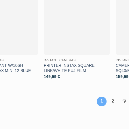
Aggiungi
Aggiungi
alla lista
alla lista
dei
dei
desideri
desideri
AS
INSTANT CAMERAS
INSTAN
ANT W/10SH
PRINTER INSTAX SQUARE
CAMER
X MINI 12 BLUE
LINK/WHITE FUJIFILM
SQ40/
149,99
€
159,9
1
2