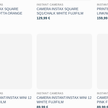
AS
INSTANT CAMERAS
INSTAN
AX SQUARE
CAMERA INSTAX SQUARE
PRINT
OTTA ORANGE
SQ1/CHALK WHITE FUJIFILM
LINK/
129,99
€
159,9
Aggiungi
Aggiungi
alla lista
alla lista
dei
dei
desideri
desideri
AS
INSTANT CAMERAS
INSTAN
NT/INSTAX MINI 12
CAMERA INSTANT/INSTAX MINI 12
CAMER
FILM
WHITE FUJIFILM
PINK F
89,99
€
89,99