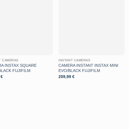
Aggiungi
Aggiungi
alla lista
alla lista
dei
dei
desideri
desideri
T CAMERAS
INSTANT CAMERAS
A INSTAX SQUARE
CAMERA INSTANT INSTAX MINI
BLACK FUJIFILM
EVO/BLACK FUJIFILM
9
€
209,99
€