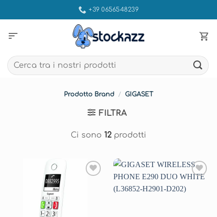
Salta
+39 0656548239
ai
contenuti
sort
Cerca:
Prodotto Brand
/
GIGASET
FILTRA
Ci sono
12
prodotti
Aggiungi
Aggiungi
alla lista
alla lista
dei
dei
desideri
desideri