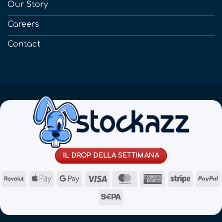
Our Story
Careers
Contact
IL DROP DELLA SETTIMANA
Revolut
Apple
Google
Visa
MasterCard
American
Stripe
Pay
Pay
Express
Sepa