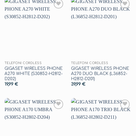
Aggiungi
Aggiungi
alla lista
alla lista
dei
dei
desideri
desideri
TELEFONI CORDLESS
TELEFONI CORDLESS
GIGASET WIRELESS PHONE
GIGASET WIRELESS PHONE
A270 WHITE (S30852-H2812-
A270 DUO BLACK (L36852-
D202)
H2812-D201)
19,99
€
39,99
€
Aggiungi
Aggiungi
alla lista
alla lista
dei
dei
desideri
desideri