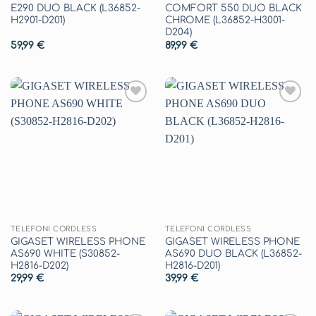
E290 DUO BLACK (L36852-
COMFORT 550 DUO BLACK
H2901-D201)
CHROME (L36852-H3001-
D204)
59,99
€
89,99
€
Aggiungi
Aggiungi
alla lista
alla lista
dei
dei
desideri
desideri
TELEFONI CORDLESS
TELEFONI CORDLESS
GIGASET WIRELESS PHONE
GIGASET WIRELESS PHONE
AS690 WHITE (S30852-
AS690 DUO BLACK (L36852-
H2816-D202)
H2816-D201)
29,99
€
39,99
€