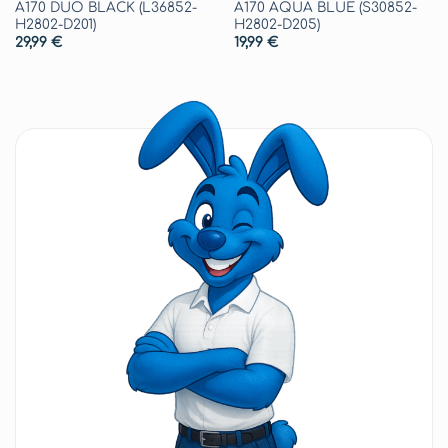
A170 DUO BLACK (L36852-
A170 AQUA BLUE (S30852-
H2802-D201)
H2802-D205)
29,99
€
19,99
€