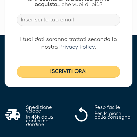
acquisto
... che vuoi di più?
I tuoi dati saranno trattati secondo la
nostra
Privacy Policy
.
Spedizione
Reso facile
veloce
Per 14 giorni
In 48h dalla
dalla consegna
conferma
d'ordine