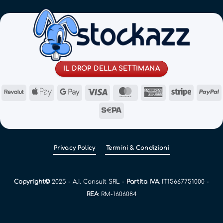
IL DROP DELLA SETTIMANA
Revolut
Apple
Google
Visa
MasterCard
American
Stripe
Pay
Pay
Express
Sepa
Privacy Policy
Termini & Condizioni
Copyright©
2025 - A.I. Consult SRL -
Partita IVA
: IT15667751000 -
REA
: RM-1606084