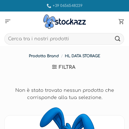
Salta
+39 0656548239
ai
contenuti
sort
Cerca:
Prodotto Brand
/
HL DATA STORAGE
FILTRA
Non è stato trovato nessun prodotto che
corrisponde alla tua selezione.