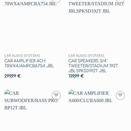
Aggiungi
Aggiungi
alla lista
alla lista
dei
dei
desideri
desideri
CAR AUDIO SYSTEMS
CAR AUDIO SYSTEMS
CAR AMPLIFIER 4CH
CAR SPEAKERS 3/4″
70WX4/AMPCBA754 JBL
TWEETER/STADIUM 192T
JBLSPKSD192T JBL
299,99
€
139,99
€
Aggiungi
Aggiungi
alla lista
alla lista
dei
dei
desideri
desideri