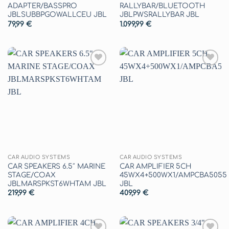
ADAPTER/BASSPRO
RALLYBAR/BLUETOOTH
JBLSUBBPGOWALLCEU JBL
JBLPWSRALLYBAR JBL
79,99
€
1.099,99
€
Aggiungi
Aggiungi
alla lista
alla lista
dei
dei
desideri
desideri
CAR AUDIO SYSTEMS
CAR AUDIO SYSTEMS
CAR SPEAKERS 6.5″ MARINE
CAR AMPLIFIER 5CH
STAGE/COAX
45WX4+500WX1/AMPCBA5055
JBLMARSPKST6WHTAM JBL
JBL
219,99
€
409,99
€