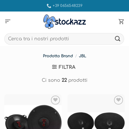
Salta
+39 0656548239
ai
contenuti
sort
Cerca:
Prodotto Brand
/
JBL
FILTRA
Ci sono
22
prodotti
Aggiungi
Aggiungi
alla lista
alla lista
dei
dei
desideri
desideri