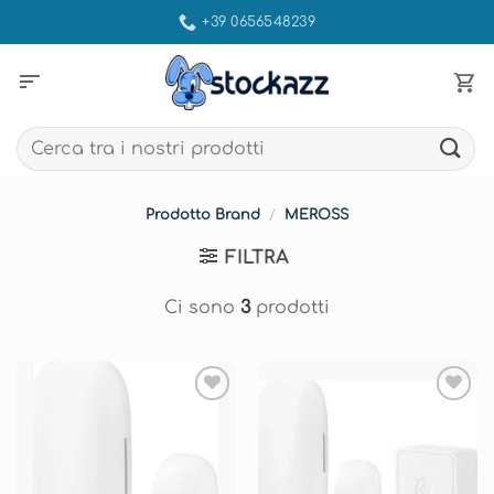
Salta
+39 0656548239
ai
contenuti
sort
Cerca:
Prodotto Brand
/
MEROSS
FILTRA
Ci sono
3
prodotti
Aggiungi
Aggiungi
alla lista
alla lista
dei
dei
desideri
desideri