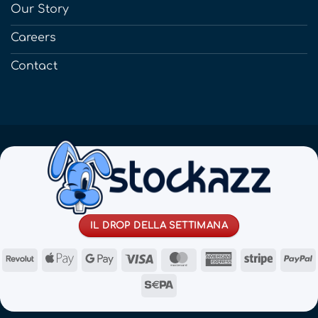
Our Story
Careers
Contact
IL DROP DELLA SETTIMANA
Revolut
Apple
Google
Visa
MasterCard
American
Stripe
Pay
Pay
Express
Sepa