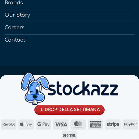
Brands
Our Story
Careers
Contact
IL DROP DELLA SETTIMANA
Revolut
Apple
Google
Visa
MasterCard
American
Stripe
Pay
Pay
Express
Sepa