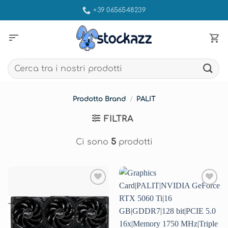
Salta
+39 0656548239
ai
contenuti
sort
Cerca:
Prodotto Brand
/
PALIT
FILTRA
Ci sono
5
prodotti
Aggiungi
Aggiungi
alla lista
alla lista
dei
dei
desideri
desideri