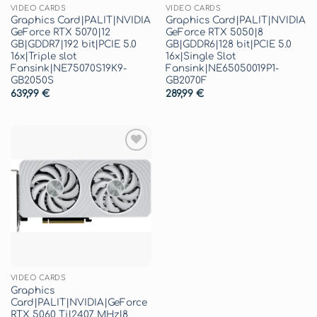
VIDEO CARDS
VIDEO CARDS
Graphics Card|PALIT|NVIDIA
Graphics Card|PALIT|NVIDIA
GeForce RTX 5070|12
GeForce RTX 5050|8
GB|GDDR7|192 bit|PCIE 5.0
GB|GDDR6|128 bit|PCIE 5.0
16x|Triple slot
16x|Single Slot
Fansink|NE75070S19K9-
Fansink|NE65050019P1-
GB2050S
GB2070F
639,99
€
289,99
€
Aggiungi
alla lista
dei
desideri
VIDEO CARDS
Graphics
Card|PALIT|NVIDIA|GeForce
RTX 5060 Ti|2407 MHz|8