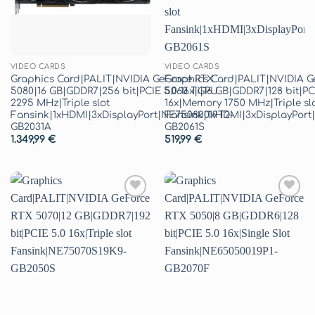
VIDEO CARDS
VIDEO CARDS
Graphics Card|PALIT|NVIDIA GeForce RTX
Graphics Card|PALIT|NVIDIA G
5080|16 GB|GDDR7|256 bit|PCIE 5.0 16x|GPU
5060 Ti|16 GB|GDDR7|128 bit|PC
2295 MHz|Triple slot
16x|Memory 1750 MHz|Triple sl
Fansink|1xHDMI|3xDisplayPort|NE75080019T2-
Fansink|1xHDMI|3xDisplayPort
GB2031A
GB2061S
1.349,99
€
519,99
€
Aggiungi
Aggiungi
alla lista
alla lista
dei
dei
desideri
desideri