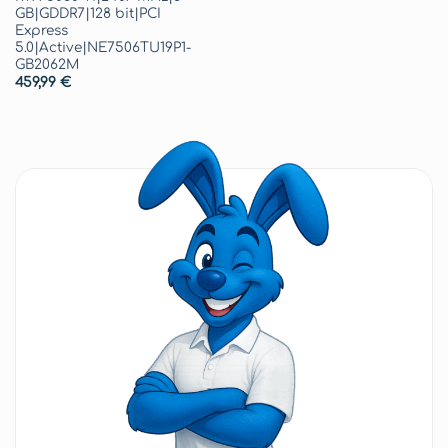
GB|GDDR7|128 bit|PCI
Express
5.0|Active|NE7506TU19P1-
GB2062M
459,99
€