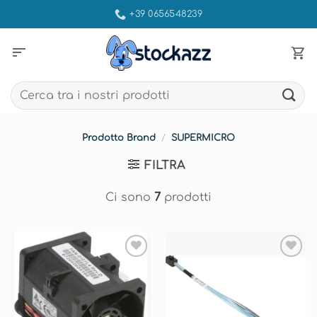
Salta
+39 0656548239
ai
contenuti
sort
Cerca:
Prodotto Brand
/
SUPERMICRO
FILTRA
Ci sono
7
prodotti
Aggiungi
Aggiungi
alla lista
alla lista
dei
dei
desideri
desideri