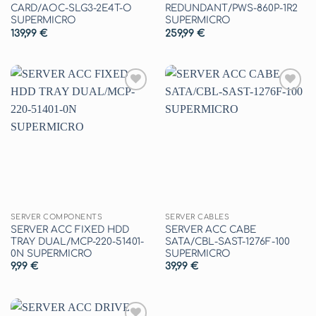
CARD/AOC-SLG3-2E4T-O
REDUNDANT/PWS-860P-1R2
SUPERMICRO
SUPERMICRO
139,99
€
259,99
€
Aggiungi
Aggiungi
alla lista
alla lista
dei
dei
desideri
desideri
SERVER COMPONENTS
SERVER CABLES
SERVER ACC FIXED HDD
SERVER ACC CABE
TRAY DUAL/MCP-220-51401-
SATA/CBL-SAST-1276F-100
0N SUPERMICRO
SUPERMICRO
9,99
€
39,99
€