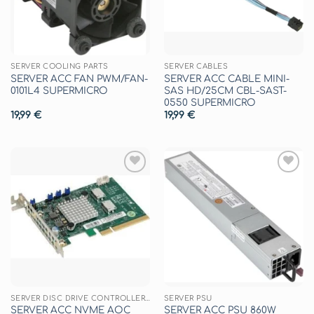
SERVER COOLING PARTS
SERVER CABLES
SERVER ACC FAN PWM/FAN-
SERVER ACC CABLE MINI-
0101L4 SUPERMICRO
SAS HD/25CM CBL-SAST-
0550 SUPERMICRO
19,99
€
19,99
€
Aggiungi
Aggiungi
alla lista
alla lista
dei
dei
desideri
desideri
SERVER DISC DRIVE CONTROLLERS
SERVER PSU
SERVER ACC NVME AOC
SERVER ACC PSU 860W