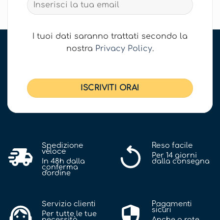
I tuoi dati saranno trattati secondo la
nostra
Privacy Policy
.
Spedizione
Reso facile
veloce
Per 14 giorni
In 48h dalla
dalla consegna
conferma
d'ordine
Servizio clienti
Pagamenti
sicuri
Per tutte le tue
necessità
Anche a rate