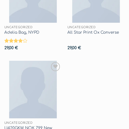
UNCATEGORIZED
UNCATEGORIZED
Adelia Bag, NYPD
All Star Print Ox Converse
Valutato
29,00
€
29,00
€
4
su 5
Aggiungi
alla lista
dei
desideri
UNCATEGORIZED
U420GKW NOK 799 New