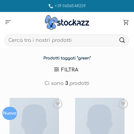
Salta
+39 0656548239
ai
contenuti
sort
Cerca:
Prodotti taggati “green”
FILTRA
Ci sono
3
prodotti
Aggiungi
Aggiungi
Nuovo
alla lista
alla lista
dei
dei
desideri
desideri