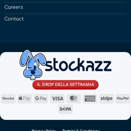
Careers
Contact
IL DROP DELLA SETTIMANA
Revolut
Apple
Google
Visa
MasterCard
American
Stripe
Pay
Pay
Express
Sepa