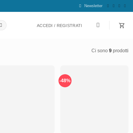
Newsletter
ACCEDI / REGISTRATI
Ci sono
9
prodotti
-48%
Aggiungi
Aggiungi
alla lista
alla lista
dei
dei
desideri
desideri