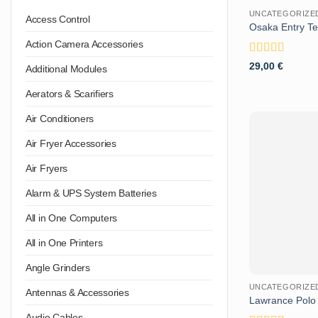
UNCATEGORIZE
Access Control
Osaka Entry T
Action Camera Accessories
Valutato
4
29,00
€
Additional Modules
su 5
Aerators & Scarifiers
Air Conditioners
Air Fryer Accessories
Air Fryers
Alarm & UPS System Batteries
All in One Computers
All in One Printers
Angle Grinders
UNCATEGORIZE
Antennas & Accessories
Lawrance Polo
Audio Cables