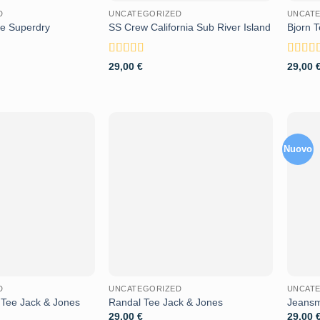
D
UNCATEGORIZED
UNCAT
ee Superdry
SS Crew California Sub River Island
Bjorn 
Valutato
Valutat
29,00
€
29,00
3.67
su 5
3.5
su 
Nuovo
Aggiungi
Aggiungi
alla lista
alla lista
dei
dei
desideri
desideri
D
UNCATEGORIZED
UNCAT
 Tee Jack & Jones
Randal Tee Jack & Jones
Jeansm
29,00
€
29,00