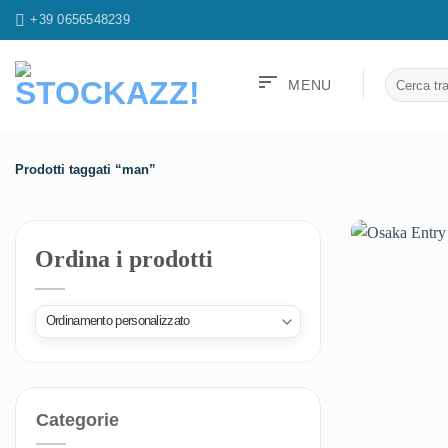
Salta
+39 0656548239
ai
contenuti
sort
Cerca:
MENU
Prodotti taggati “man”
Ordina i prodotti
Categorie