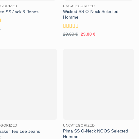
EGORIZED
UNCATEGORIZED
Wicked SS O-Neck Selected
Tee SS Jack & Jones
Homme
o
€
5
Valutato
4
Il
Il
29,00
€
29,00
€
su 5
prezzo
prezzo
originale
attuale
era:
è:
29,00 €.
29,00 €.
Aggiungi
Aggiungi
alla lista
alla lista
dei
dei
desideri
desideri
EGORIZED
UNCATEGORIZED
Pima SS O-Neck NOOS Selected
aker Tee Lee Jeans
Homme
€