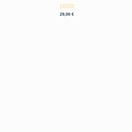
Valutato
5
29,00
€
su 5