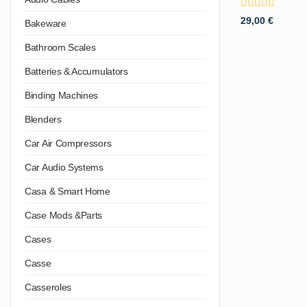
Valutato
29,00
€
Bakeware
4.5
su 5
Bathroom Scales
Batteries & Accumulators
Binding Machines
Blenders
Car Air Compressors
Car Audio Systems
Casa & Smart Home
Case Mods &Parts
Cases
Casse
Casseroles