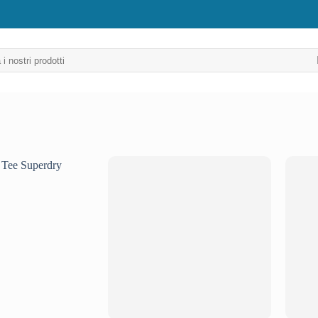
Aggiungi
Aggiungi
alla lista
alla lista
dei
dei
desideri
desideri