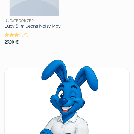
UNCATEGORIZED
Lucy Slim Jeans Noisy May
Valutato
29,00
€
3
su 5