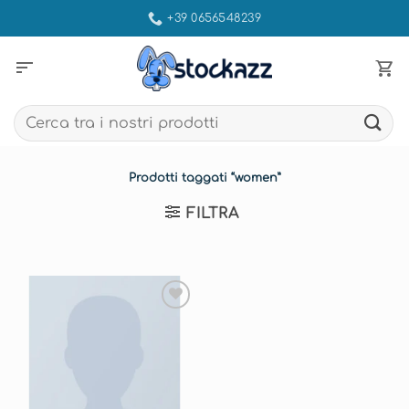
Salta
+39 0656548239
ai
contenuti
sort
Cerca:
Prodotti taggati “women”
FILTRA
Aggiungi
alla lista
dei
desideri