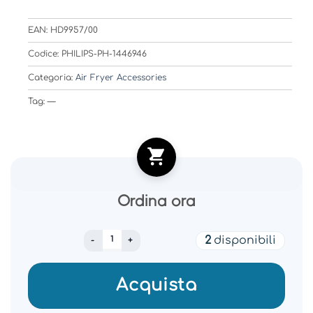
EAN: HD9957/00
Codice: PHILIPS-PH-1446946
Categoria:
Air Fryer Accessories
Tag: —
Ordina ora
AIR FRYER ACC BAKING KIT/HD9957/00 PHILI
2
disponibili
Acquista