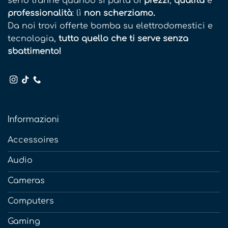
serio tranne quando si parla di
prezzi
,
qualità
e
professionalità
: lì
non scherziamo.
Da noi trovi offerte bomba su elettrodomestici e
tecnologia,
tutto quello che ti serve senza
sbattimento!
Informazioni
Accessoires
Audio
Cameras
Computers
Gaming