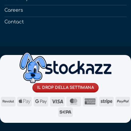
Careers
Contact
IL DROP DELLA SETTIMANA
Revolut
Apple
Google
Visa
MasterCard
American
Stripe
Pay
Pay
Express
Sepa