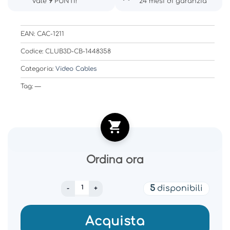
Vale
9
PUNTI!
24 mesi di garanzia
EAN: CAC-1211
Codice: CLUB3D-CB-1448358
Categoria:
Video Cables
Tag: —
Ordina ora
CABLE DVI-D TO HDMI 2M/M/F CAC-1211 CLU
5
disponibili
Acquista