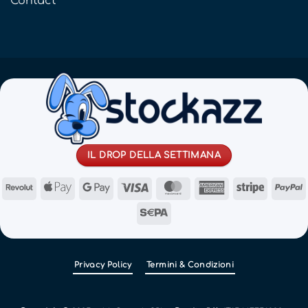
Contact
IL DROP DELLA SETTIMANA
Revolut
Apple
Google
Visa
MasterCard
American
Stripe
Pay
Pay
Express
Sepa
Privacy Policy
Termini & Condizioni