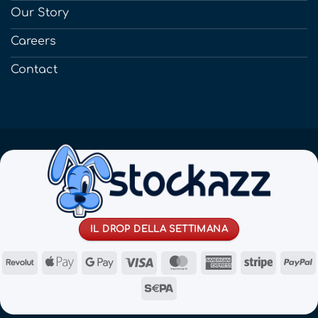
Our Story
Careers
Contact
IL DROP DELLA SETTIMANA
Revolut
Apple
Google
Visa
MasterCard
American
Stripe
Pay
Pay
Express
Sepa