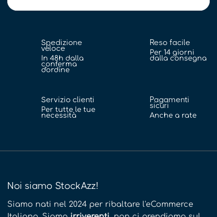
Spedizione
Reso facile
veloce
Per 14 giorni
In 48h dalla
dalla consegna
conferma
d'ordine
Servizio clienti
Pagamenti
sicuri
Per tutte le tue
necessità
Anche a rate
Noi siamo StockAzz!
Siamo nati nel 2024 per ribaltare l'eCommerce
Italiano. Siamo
irriverenti
, non ci prendiamo sul