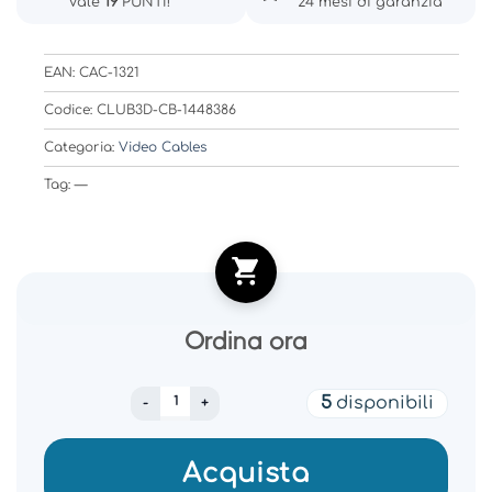
Vale
19
PUNTI!
24 mesi di garanzia
EAN: CAC-1321
Codice: CLUB3D-CB-1448386
Categoria:
Video Cables
Tag: —
Ordina ora
CABLE HDMI TO HDMI 3M/M/F CAC-1321 CLU
5
disponibili
Acquista