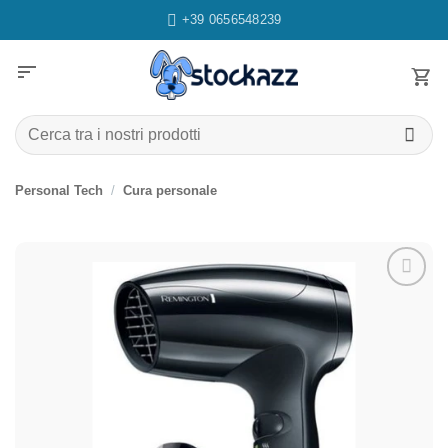
Salta
+39 0656548239
ai
contenuti
sort
Cerca:
Personal Tech
/
Cura personale
Aggiungi
alla lista
dei
desideri