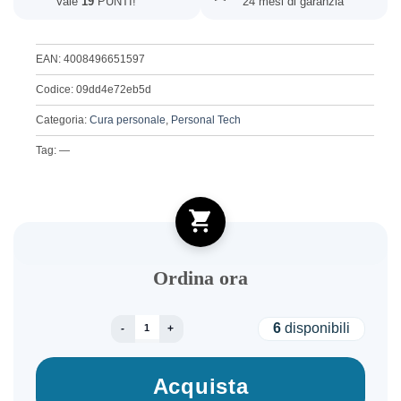
Vale
19
PUNTI!
24 mesi di garanzia
EAN: 4008496651597
Codice: 09dd4e72eb5d
Categoria:
Cura personale
,
Personal Tech
Tag: —
Ordina ora
REMINGTON HAIR DRYER COMPACT ESP. TRAVE
6
disponibili
Acquista