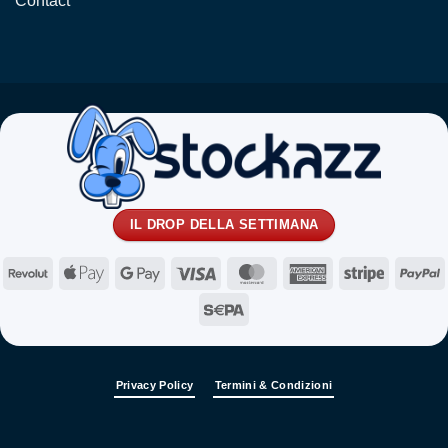
Contact
IL DROP DELLA SETTIMANA
Revolut
Apple
Google
Visa
MasterCard
American
Stripe
P
Pay
Pay
Express
Sepa
Privacy Policy
Termini & Condizioni