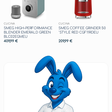
CUCINA
CUCINA
SMEG HIGH-PERFORMANCE
SMEG COFFEE GRINDER 50
BLENDER EMERALD GREEN
´STYLE RED CGF11RDEU
BLC02EGMEU
409,99
€
209,99
€