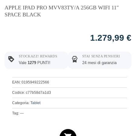
APPLE IPAD PRO MVV83TY/A 256GB WIFI 11″
SPACE BLACK
1.279,99
€
STOCKAZZ! REWARDS
STAI SENZA PENSIERI
Vale
1279
PUNTI!
24 mesi di garanzia
EAN: 0195949222566
Codice: c77b58d7a1d3
Categoria:
Tablet
Tag: —