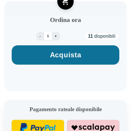
Ordina ora
APPLE IPAD PRO MVV83TY/A 256GB WIFI 11" S
11
disponibili
Acquista
Pagamento rateale disponibile