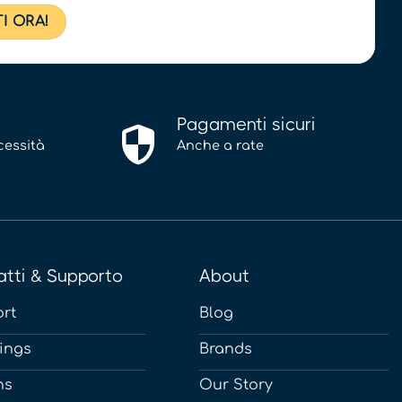
Pagamenti sicuri
cessità
Anche a rate
tti & Supporto
About
rt
Blog
ings
Brands
ns
Our Story