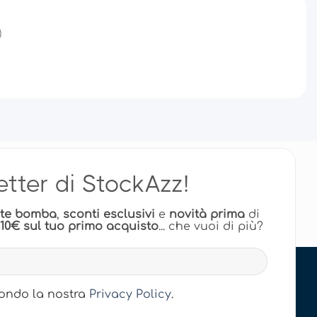
)
letter di StockAzz!
rte bomba
,
sconti esclusivi
e
novità prima
di
 10€ sul tuo primo acquisto
... che vuoi di più?
econdo la nostra
Privacy Policy
.