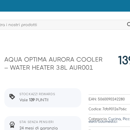
13
AQUA OPTIMA AURORA COOLER
– WATER HEATER 3.8L AUR001
STOCKAZZ! REWARDS
EAN: 5060090242280
Vale
139
PUNTI!
Codice: 7db9012e7b6c
Categoria:
Cucina
,
Picc
elettrodomestici
STAI SENZA PENSIERI
24 mesi di garanzia