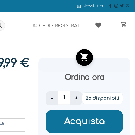
Newsletter
ACCEDI / REGISTRATI
9,99
€
Ordina ora
AQUA OPTIMA AURORA COOLER - WATER 
25
disponibili
Acquista
oli