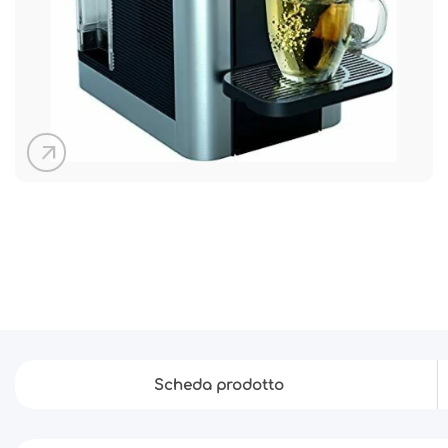
arrow_outward
Scheda prodotto