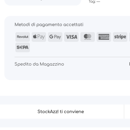
Tag: —
Metodi di pagamento accettati
Revolut
Apple
Google
Visa
MasterCard
America
S
Pay
Pay
Express
Sepa
Spedito da Magazzino
StockAzz! ti conviene