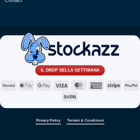
Contact
IL DROP DELLA SETTIMANA
Revolut
Apple
Google
Visa
MasterCard
American
Stripe
P
Pay
Pay
Express
Sepa
Privacy Policy
Termini & Condizioni