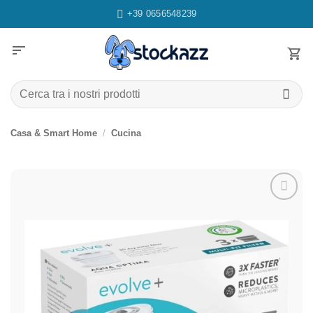
Salta
+39 0656548239
ai
contenuti
sort
Cerca:
Casa & Smart Home
/
Cucina
Aggiungi
alla lista
dei
desideri