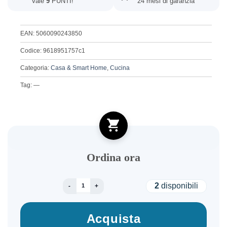
Vale
9
PUNTI!
24 mesi di garanzia
EAN: 5060090243850
Codice: 9618951757c1
Categoria:
Casa & Smart Home
,
Cucina
Tag: —
Ordina ora
AQUA OPTIMA BOX OF 3 EVOLVE + FILTERS STE
2
disponibili
Acquista