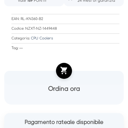
Vale
189
PUNTI!
24 mesi di garanzia
EAN: RL-KN360-B2
Codice: NZXT-NZ-1449448
Categoria:
CPU Coolers
Tag: —
Ordina ora
Pagamento rateale disponibile