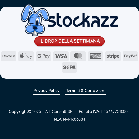
IL DROP DELLA SETTIMANA
Revolut
Apple
Google
Visa
MasterCard
American
Stripe
Pay
Pay
Express
Sepa
Privacy Policy
Termini & Condizioni
Copyright©
2025 - A.I. Consult SRL -
Partita IVA
: IT15667751000 -
REA
: RM-1606084