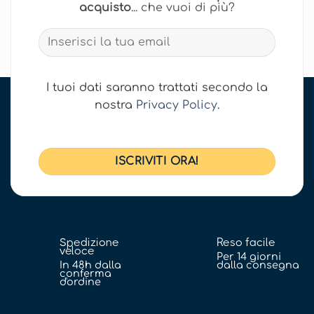
acquisto
... che vuoi di più?
I tuoi dati saranno trattati secondo la
nostra
Privacy Policy
.
Spedizione
Reso facile
veloce
Per 14 giorni
In 48h dalla
dalla consegna
conferma
d'ordine