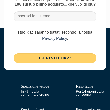
chiunque altro! E poi ti becchi uno
sconto di
10€ sul tuo primo acquisto
... che vuoi di più?
I tuoi dati saranno trattati secondo la nostra
Privacy Policy
.
Spedizione veloce
Reso facile
In 48h dalla
Per 14 giorni dalla
conferma d'ordine
consegna
Servizio clienti
Pagamenti sicuri