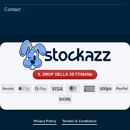
Contact
IL DROP DELLA SETTIMANA
Revolut
Apple
Google
Visa
MasterCard
American
Stripe
P
Pay
Pay
Express
Sepa
Privacy Policy
Termini & Condizioni