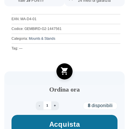
Vale
39
PUNTI!
24 mesi di garanzia
EAN: MA-D4-01
Codice: GEMBIRD-G2-1447561
Categoria:
Mounts & Stands
Tag: —
Ordina ora
DISPLAY ACC 4 MOUNTING ARM/13-32" MA-D4-
8
disponibili
Acquista