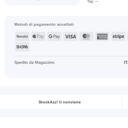
Tag: —
Metodi di pagamento accettati
Revolut
Apple
Google
Visa
MasterCard
American
St
Pay
Pay
Express
Sepa
Spedito da Magazzino
IT
StockAzz! ti conviene