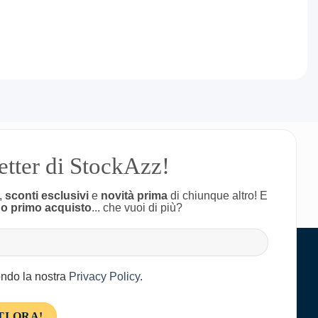
letter di StockAzz!
,
sconti esclusivi
e
novità prima
di chiunque altro! E
uo primo acquisto
... che vuoi di più?
condo la nostra
Privacy Policy
.