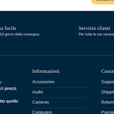
o facile
Servizio clienti
14 giorni dalla consegna
Per tutte le tue necess
Informazioni
Conta
Accessoires
Suppor
o
 di
prezzi
,
Audio
Shippi
tto quello
Cameras
Return
Computers
Payme