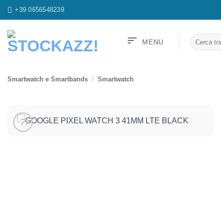
Salta
+39 0656548239
ai
contenuti
sort
Cerca:
MENU
Smartwatch e Smartbands
/
Smartwatch
arrow_outward
Aggiungi
alla lista
dei
desideri