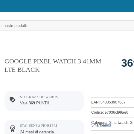
36
GOOGLE PIXEL WATCH 3 41MM
LTE BLACK
STOCKAZZ! REWARDS
EAN: 840353907867
Vale
369
PUNTI!
Codice: e7036cf99ae6
Categoria:
Smartwatch
,
Sm
Smartbands
STAI SENZA PENSIERI
24 mesi di garanzia