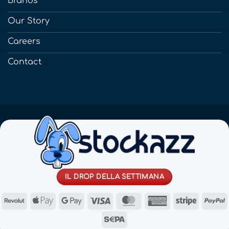
Brands
Our Story
Careers
Contact
IL DROP DELLA SETTIMANA
Revolut
Apple
Google
Visa
MasterCard
American
Stripe
Pay
Pay
Express
Sepa