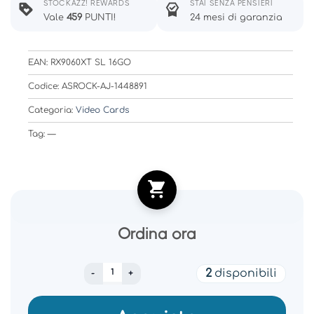
STOCKAZZ! REWARDS
STAI SENZA PENSIERI
Vale
459
PUNTI!
24 mesi di garanzia
EAN: RX9060XT SL 16GO
Codice: ASROCK-AJ-1448891
Categoria:
Video Cards
Tag: —
Ordina ora
Graphics Card|ASROCK|AMD|Radeon RX 9060 
2
disponibili