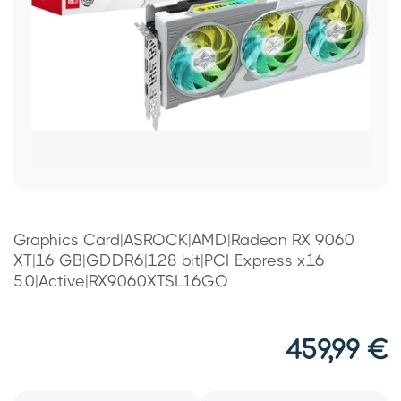
Graphics Card|ASROCK|AMD|Radeon RX 9060
XT|16 GB|GDDR6|128 bit|PCI Express x16
5.0|Active|RX9060XTSL16GO
459,99
€