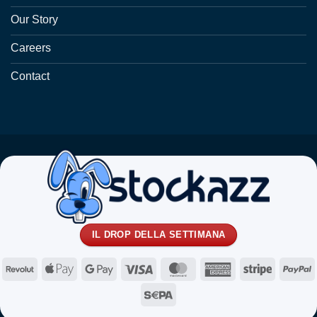
Our Story
Careers
Contact
IL DROP DELLA SETTIMANA
Revolut
Apple
Google
Visa
MasterCard
American
Stripe
P
Pay
Pay
Express
Sepa