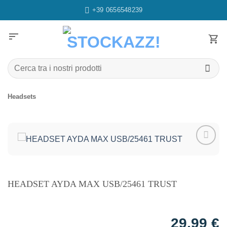
Salta
+39 0656548239
ai
contenuti
sort
Cerca:
Headsets
Aggiungi
alla lista
dei
desideri
HEADSET AYDA MAX USB/25461 TRUST
29,99
€