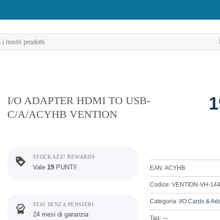
1
I/O ADAPTER HDMI TO USB-
C/A/ACYHB VENTION
STOCKAZZ! REWARDS
Vale
19
PUNTI!
EAN: ACYHB
Codice: VENTION-VH-14
Categoria:
I/O Cards & Ad
STAI SENZA PENSIERI
24 mesi di garanzia
Tag: —