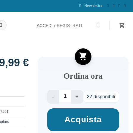
Newsletter
ACCEDI / REGISTRATI
9,99
€
Ordina ora
I/O
27
disponibili
ADAPTER
HDMI
47591
TO
Acquista
USB-
apters
C/A/ACYHB