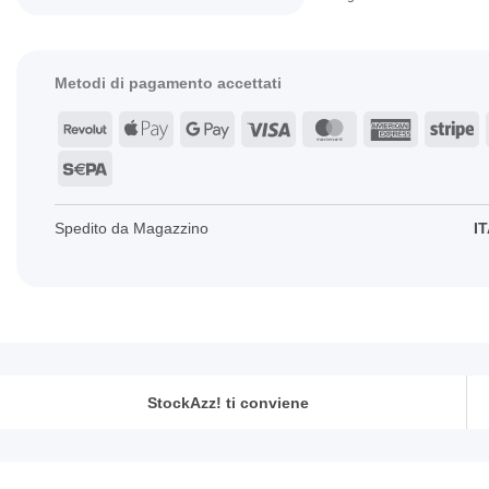
Metodi di pagamento accettati
Revolut
Apple
Google
Visa
MasterCard
American
St
Pay
Pay
Express
Sepa
Spedito da Magazzino
IT
StockAzz! ti conviene