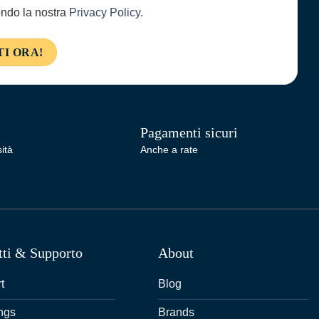
condo la nostra
Privacy Policy
.
Pagamenti sicuri
ità
Anche a rate
tti & Supporto
About
t
Blog
ngs
Brands