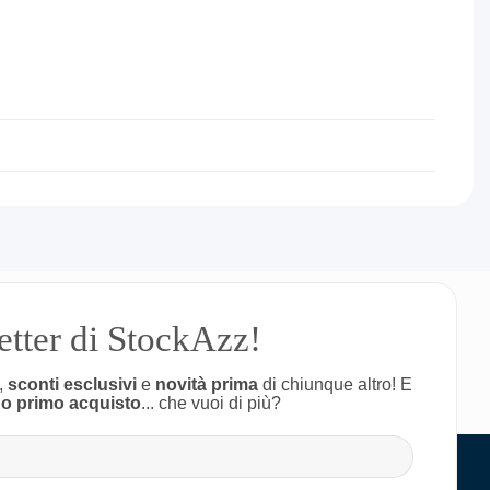
letter di StockAzz!
,
sconti esclusivi
e
novità prima
di chiunque altro! E
uo primo acquisto
... che vuoi di più?