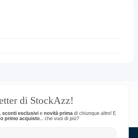
letter di StockAzz!
,
sconti esclusivi
e
novità prima
di chiunque altro! E
uo primo acquisto
... che vuoi di più?