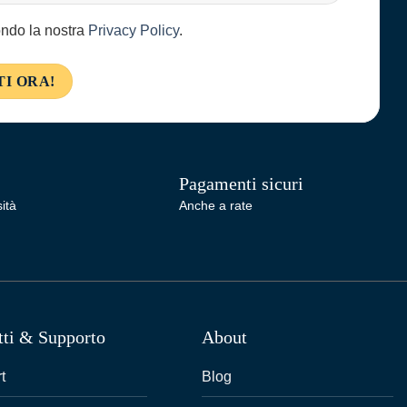
condo la nostra
Privacy Policy
.
Pagamenti sicuri
ità
Anche a rate
tti & Supporto
About
t
Blog