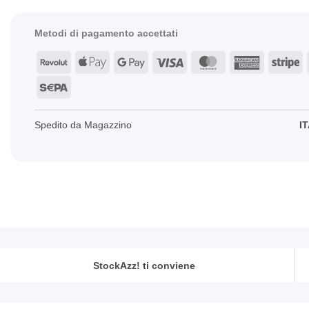
Metodi di pagamento accettati
Revolut
Apple
Google
Visa
MasterCard
American
St
Pay
Pay
Express
Sepa
Spedito da Magazzino
IT
StockAzz! ti conviene