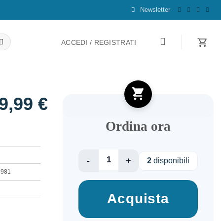
Newsletter
ACCEDI / REGISTRATI
9,99
€
Ordina ora
KETTLE
2
disponibili
1.7L/HD9351/90
6981
PHILIPS
quantità
Acquista