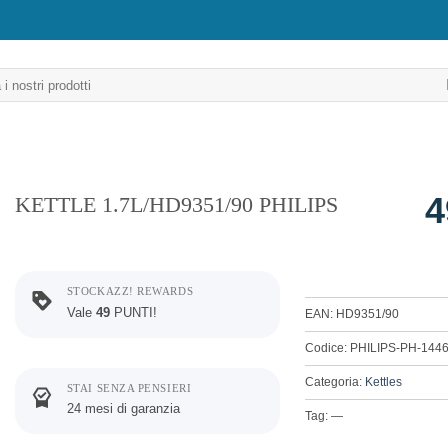
4
KETTLE 1.7L/HD9351/90 PHILIPS
STOCKAZZ! REWARDS
Vale
49
PUNTI!
EAN: HD9351/90
Codice: PHILIPS-PH-144
Categoria:
Kettles
STAI SENZA PENSIERI
24 mesi di garanzia
Tag: —