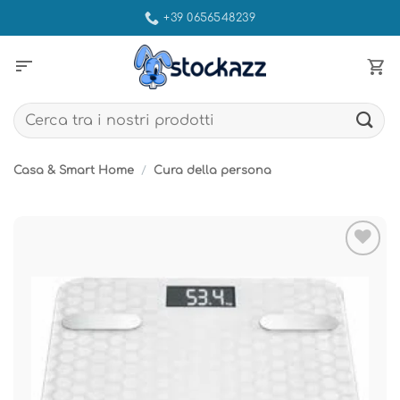
Salta
+39 0656548239
ai
contenuti
sort
Cerca:
Casa & Smart Home
/
Cura della persona
Aggiungi
alla lista
dei
desideri