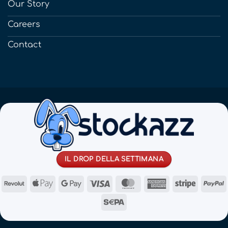
Our Story
Careers
Contact
IL DROP DELLA SETTIMANA
Revolut
Apple
Google
Visa
MasterCard
American
Stripe
Pay
Pay
Express
Sepa