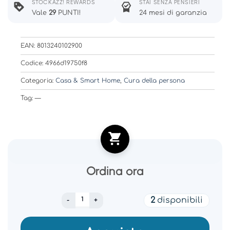
STOCKAZZ! REWARDS
STAI SENZA PENSIERI
Vale
29
PUNTI!
24 mesi di garanzia
EAN: 8013240102900
Codice: 4966d19750f8
Categoria:
Casa & Smart Home
,
Cura della persona
Tag: —
Ordina ora
LAICA BATHROOM SCALE DIGITAL BLUETOOT
2
disponibili