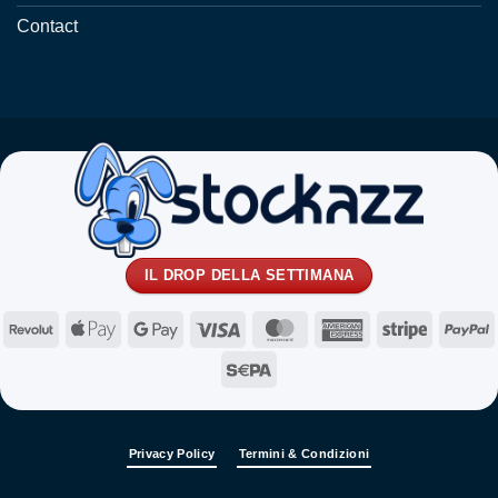
Contact
IL DROP DELLA SETTIMANA
Revolut
Apple
Google
Visa
MasterCard
American
Stripe
P
Pay
Pay
Express
Sepa
Privacy Policy
Termini & Condizioni