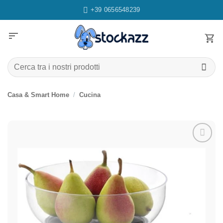
Salta
+39 0656548239
ai
contenuti
sort
Cerca:
Casa & Smart Home
/
Cucina
Aggiungi
alla lista
dei
desideri