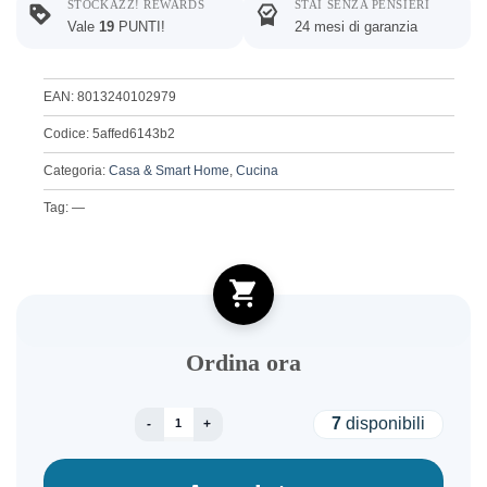
STOCKAZZ! REWARDS
STAI SENZA PENSIERI
Vale
19
PUNTI!
24 mesi di garanzia
EAN: 8013240102979
Codice: 5affed6143b2
Categoria:
Casa & Smart Home
,
Cucina
Tag: —
Ordina ora
LAICA KITCHEN SCALE DIGITAL LARGE CAPACI
7
disponibili