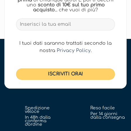
uno
sconto di 10€ sul tuo primo
acquisto
... che vuoi di più?
I tuoi dati saranno trattati secondo la
nostra
Privacy Policy
.
Spedizione
Reso facile
veloce
Per 14 giorni
In 48h dalla
dalla consegna
conferma
d'ordine