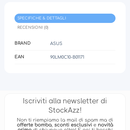
SPECIFICHE & DETTAGLI
RECENSIONI (0)
BRAND
ASUS
EAN
90LM0C10-B01171
Iscriviti alla newsletter di
StockAzz!
Non ti riempiamo la mail di spam ma di
offerte bomba
,
sconti esclusivi
e
novità
prima
di chiunque altro! E poi ti becchi