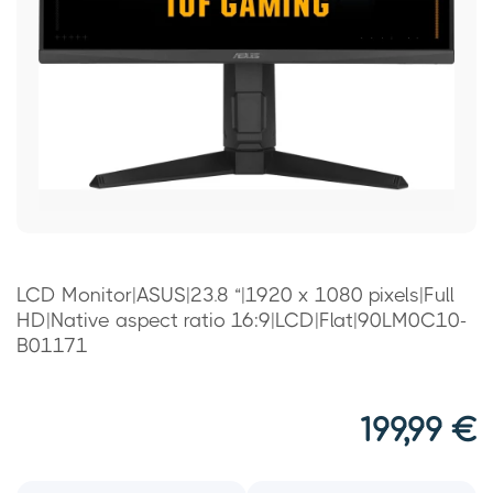
LCD Monitor|ASUS|23.8 “|1920 x 1080 pixels|Full
HD|Native aspect ratio 16:9|LCD|Flat|90LM0C10-
B01171
199,99
€