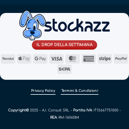
IL DROP DELLA SETTIMANA
Revolut
Apple
Google
Visa
MasterCard
American
Stripe
Pay
Pay
Express
Sepa
Privacy Policy
Termini & Condizioni
Copyright©
2025 - A.I. Consult SRL -
Partita IVA
: IT15667751000 -
REA
: RM-1606084