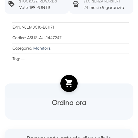
STOCKAZZ! REWARDS
STAI SENZA PENSIERI
Vale
199
PUNTI!
24 mesi di garanzia
EAN: 90LM0C10-B01171
Codice: ASUS-AU-1447247
Categoria:
Monitors
Tag: —
Ordina ora