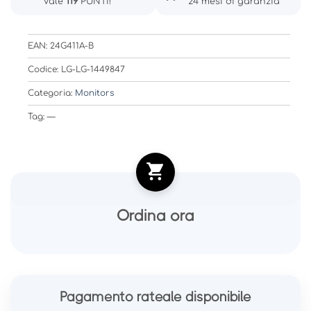
Vale
119
PUNTI!
24 mesi di garanzia
EAN: 24G411A-B
Codice: LG-LG-1449847
Categoria:
Monitors
Tag: —
Ordina ora
Pagamento rateale disponibile