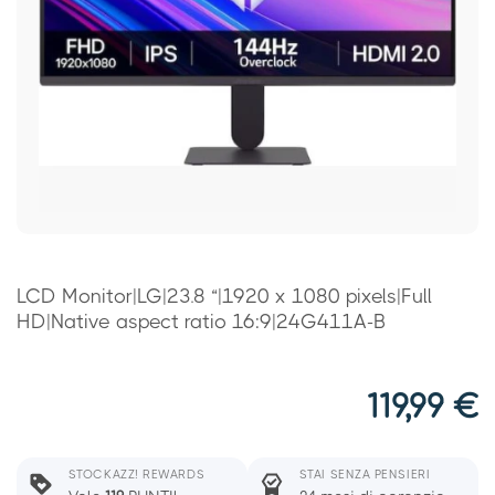
LCD Monitor|LG|23.8 “|1920 x 1080 pixels|Full
HD|Native aspect ratio 16:9|24G411A-B
119,99
€
STOCKAZZ! REWARDS
STAI SENZA PENSIERI