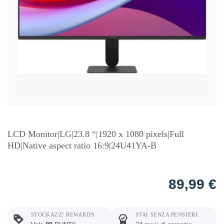
LCD Monitor|LG|23.8 “|1920 x 1080 pixels|Full
HD|Native aspect ratio 16:9|24U41YA-B
89,99
€
STOCKAZZ! REWARDS
STAI SENZA PENSIERI