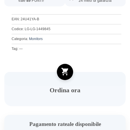
Vale
89
PUNTI!
24 mesi di garanzia
EAN: 24U41YA-B
Codice: LG-LG-1449845
Categoria:
Monitors
Tag: —
Ordina ora
Pagamento rateale disponibile