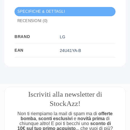
SPECIFICHE & DETTAGLI
RECENSIONI (0)
BRAND
LG
EAN
24U41YA-B
Iscriviti alla newsletter di
StockAzz!
Non ti riempiamo la mail di spam ma di
offerte
bomba
,
sconti esclusivi
e
novità prima
di
chiunque altro! E poi ti becchi uno
sconto di
10€ sul tuo primo acquisto
... che vuoi di più?