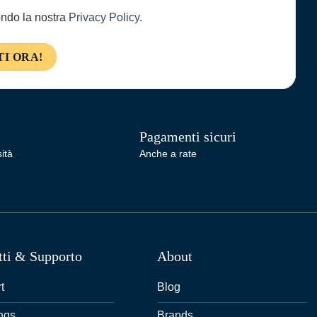
condo la nostra
Privacy Policy
.
Pagamenti sicuri
ità
Anche a rate
tti & Supporto
About
t
Blog
ngs
Brands