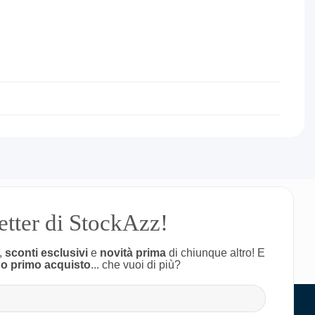
letter di StockAzz!
,
sconti esclusivi
e
novità prima
di chiunque altro! E
uo primo acquisto
... che vuoi di più?