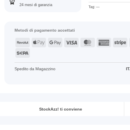
24 mesi di garanzia
Tag: —
Metodi di pagamento accettati
Revolut
Apple
Google
Visa
MasterCard
American
St
Pay
Pay
Express
Sepa
Spedito da Magazzino
IT
StockAzz! ti conviene