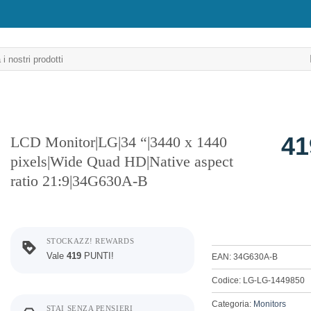
41
LCD Monitor|LG|34 “|3440 x 1440
pixels|Wide Quad HD|Native aspect
ratio 21:9|34G630A-B
STOCKAZZ! REWARDS
Vale
419
PUNTI!
EAN: 34G630A-B
Codice: LG-LG-1449850
Categoria:
Monitors
STAI SENZA PENSIERI