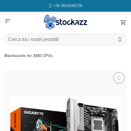
Salta
+39 0656548239
ai
contenuti
sort
Cerca:
Mainboards for AMD CPUs
Aggiungi
alla lista
dei
desideri