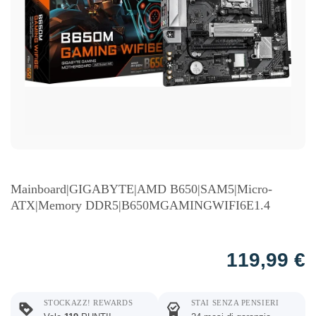
Mainboard|GIGABYTE|AMD B650|SAM5|Micro-
ATX|Memory DDR5|B650MGAMINGWIFI6E1.4
119,99
€
STOCKAZZ! REWARDS
STAI SENZA PENSIERI