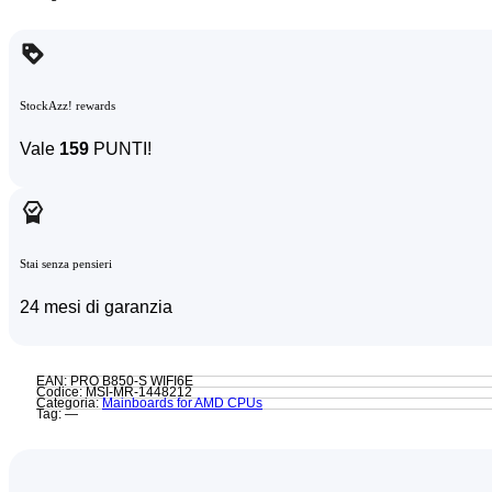
StockAzz! rewards
Vale
159
PUNTI!
Stai senza pensieri
24 mesi di garanzia
EAN: PRO B850-S WIFI6E
Codice: MSI-MR-1448212
Categoria:
Mainboards for AMD CPUs
Tag: —