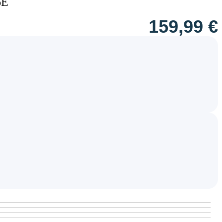
6E
159,99
€