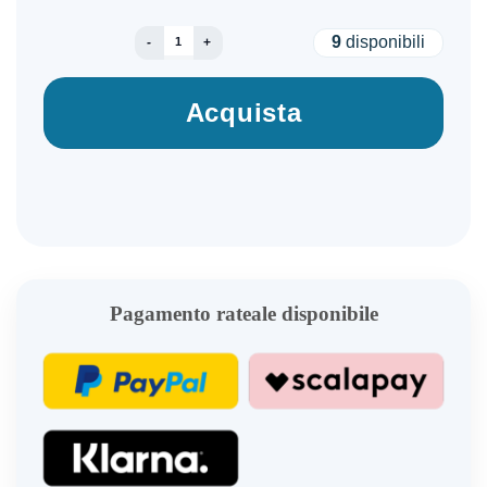
MOBILE PHONE FORT 1/4/128GB BLACK BLACK
9
disponibili
Acquista
Pagamento rateale disponibile