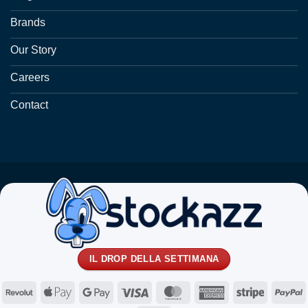
Brands
Our Story
Careers
Contact
IL DROP DELLA SETTIMANA
Revolut
Apple
Google
Visa
MasterCard
American
Stripe
P