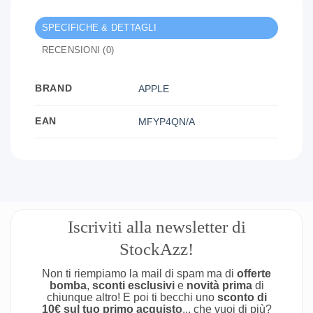
SPECIFICHE & DETTAGLI
RECENSIONI (0)
BRAND
APPLE
EAN
MFYP4QN/A
Iscriviti alla newsletter di
StockAzz!
Non ti riempiamo la mail di spam ma di
offerte
bomba
,
sconti esclusivi
e
novità prima
di
chiunque altro! E poi ti becchi uno
sconto di
10€ sul tuo primo acquisto
... che vuoi di più?