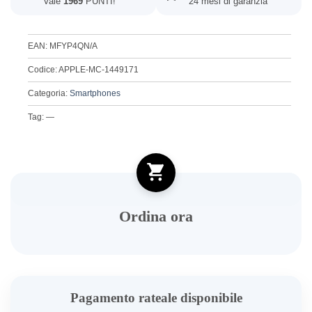
Vale
1969
PUNTI!
24 mesi di garanzia
EAN: MFYP4QN/A
Codice: APPLE-MC-1449171
Categoria:
Smartphones
Tag: —
Ordina ora
Pagamento rateale disponibile