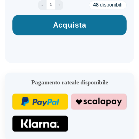
POCO F7 ULTRA 12+256GB DS 5G YELLOW OEM
48
disponibili
Acquista
Pagamento rateale disponibile