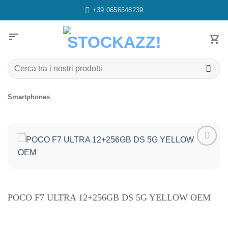
Salta
+39 0656548239
ai
contenuti
sort
Cerca:
Smartphones
Aggiungi
alla lista
dei
desideri
POCO F7 ULTRA 12+256GB DS 5G YELLOW OEM