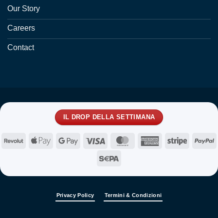
Our Story
Careers
Contact
IL DROP DELLA SETTIMANA
Revolut
Apple
Google
Visa
MasterCard
American
Stripe
P
Pay
Pay
Express
Sepa
Privacy Policy
Termini & Condizioni