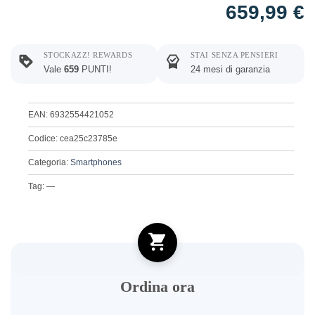
659,99
€
STOCKAZZ! REWARDS
STAI SENZA PENSIERI
Vale
659
PUNTI!
24 mesi di garanzia
EAN: 6932554421052
Codice: cea25c23785e
Categoria:
Smartphones
Tag: —
Ordina ora