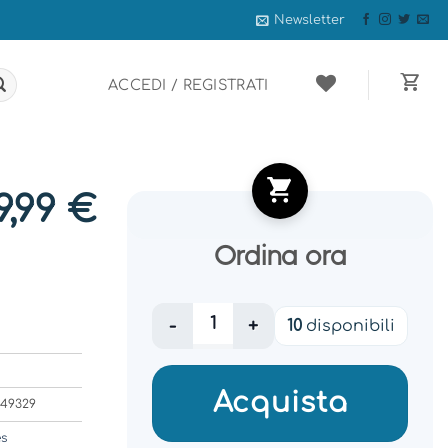
Newsletter
ACCEDI / REGISTRATI
9,99
€
Ordina ora
POWER ADAPTER TRAVEL 70W/WHITE TPA
10
disponibili
Acquista
449329
es