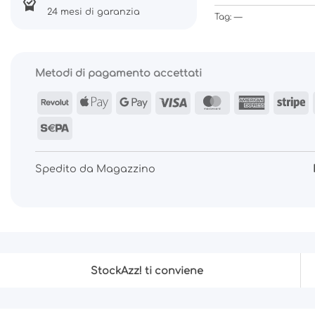
24 mesi di garanzia
Tag: —
Metodi di pagamento accettati
Revolut
Apple
Google
Visa
MasterCard
America
S
Pay
Pay
Express
Sepa
Spedito da Magazzino
StockAzz! ti conviene