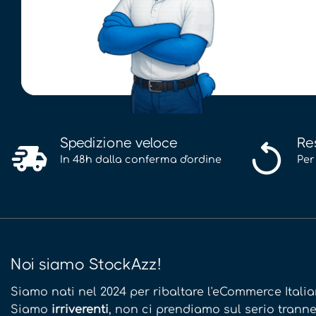
Spedizione veloce
Re
In 48h dalla conferma d'ordine
Per
Noi siamo StockAzz!
Siamo nati nel 2024 per ribaltare l'eCommerce Italia
Siamo
irriverenti
, non ci prendiamo sul serio tran