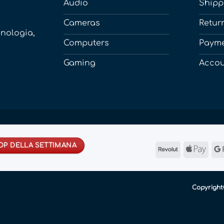
Audio
Shipp
Cameras
Retur
cnologia,
Computers
Paym
Gaming
Acco
ROP DELLA SETTIMANA
Revolut
App
Pay
Copyrigh