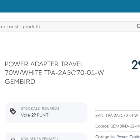
2
POWER ADAPTER TRAVEL
70W/WHITE TPA-2A3C70-01-W
GEMBIRD
STOCKAZZ! REWARDS
Vale
29
PUNTI!
EAN: TPA-2A3C70-01-W
Codice: GEMBIRD-G2-1
Categoria:
Power Cabl
STAI SENZA PENSIERI