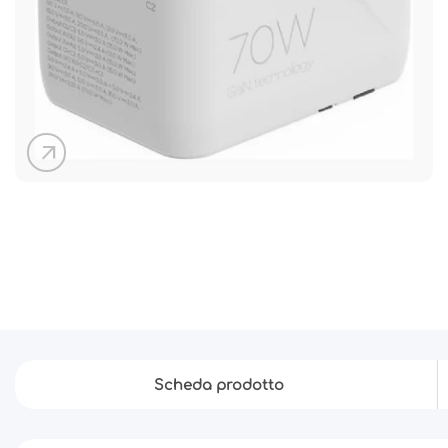
arrow_outward
Scheda prodotto