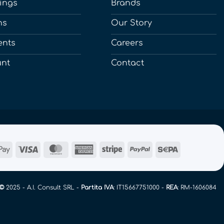
ings
Brands
ns
Our Story
ents
Careers
unt
Contact
le
Google
Visa
MasterCard
American
Stripe
PayPal
Sepa
Pay
Express
t©
2025 - A.I. Consult SRL -
Partita IVA
: IT15667751000 -
REA
: RM-1606084