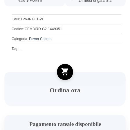
Vale
9
PUNTI!
24 mesi di garanzia
EAN: TPA-INT-01-W
Codice: GEMBIRD-G2-1449351
Categoria:
Power Cables
Tag: —
Ordina ora
Pagamento rateale disponibile