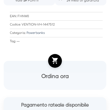
Vale
39
PUNTI!
24 mesi di garanzia
EAN: FHNW0
Codice: VENTION-VH-1447512
Categoria:
Powerbanks
Tag: —
Ordina ora
Pagamento rateale disponibile