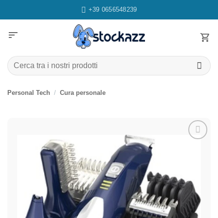
Salta
+39 0656548239
ai
contenuti
sort
Cerca:
Personal Tech
/
Cura personale
Aggiungi
alla lista
dei
desideri