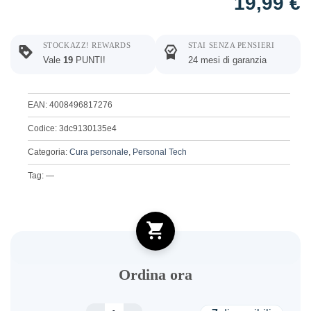
19,99
€
STOCKAZZ! REWARDS
STAI SENZA PENSIERI
Vale
19
PUNTI!
24 mesi di garanzia
EAN: 4008496817276
Codice: 3dc9130135e4
Categoria:
Cura personale
,
Personal Tech
Tag: —
Ordina ora
REMINGTON HAIR CLIPPER ALL IN ONE KIT PG6