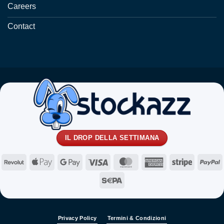
Careers
Contact
IL DROP DELLA SETTIMANA
Revolut
Apple
Google
Visa
MasterCard
American
Stripe
P
Pay
Pay
Express
Sepa
Privacy Policy
Termini & Condizioni