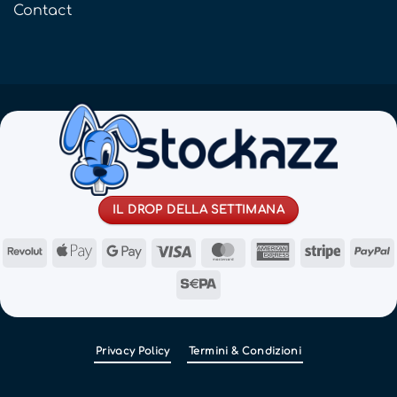
Contact
IL DROP DELLA SETTIMANA
Revolut
Apple
Google
Visa
MasterCard
American
Stripe
Pay
Pay
Express
Sepa
Privacy Policy
Termini & Condizioni