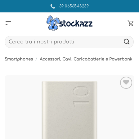
Salta
+39 0656548239
ai
contenuti
sort
Cerca:
Smartphones
/
Accessori, Cavi, Caricabatterie e Powerbank
Aggiungi
alla lista
dei
desideri