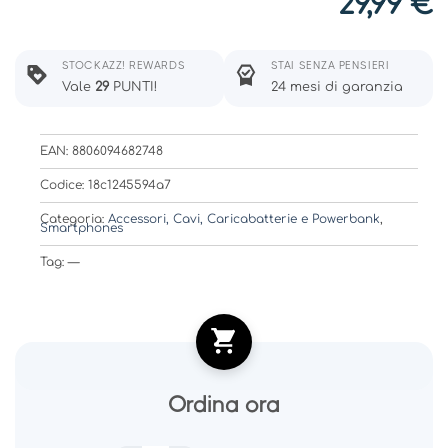
29,99
€
STOCKAZZ! REWARDS
STAI SENZA PENSIERI
Vale
29
PUNTI!
24 mesi di garanzia
EAN: 8806094682748
Codice: 18c1245594a7
Categoria:
Accessori, Cavi, Caricabatterie e Powerbank
,
Smartphones
Tag: —
Ordina ora