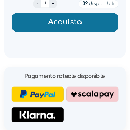
SAMSUNG POWER BANK 10.000MAH 25W MAX 
32
disponibili
Acquista
Pagamento rateale disponibile