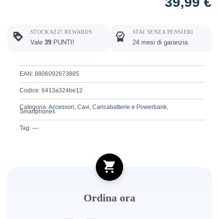
39,99
€
STOCKAZZ! REWARDS
STAI SENZA PENSIERI
Vale
39
PUNTI!
24 mesi di garanzia
EAN: 8806092673885
Codice: 6413a324be12
Categoria:
Accessori, Cavi, Caricabatterie e Powerbank
,
Smartphones
Tag: —
Ordina ora