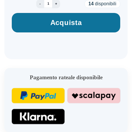
SAMSUNG POWER WALL CHARGER 65W TRIPLE 
14
disponibili
Acquista
Pagamento rateale disponibile