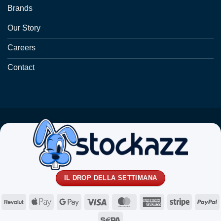
Brands
Our Story
Careers
Contact
IL DROP DELLA SETTIMANA
Revolut
Apple
Google
Visa
MasterCard
American
Stripe
P
Pay
Pay
Express
Sepa