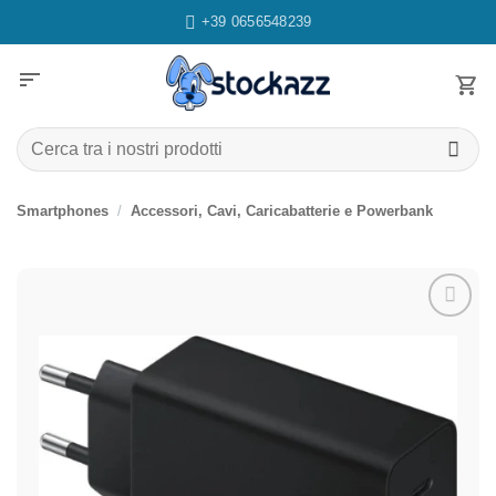
Salta
+39 0656548239
ai
contenuti
sort
Cerca:
Smartphones
/
Accessori, Cavi, Caricabatterie e Powerbank
Aggiungi
alla lista
dei
desideri