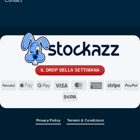
Contact
IL DROP DELLA SETTIMANA
Revolut
Apple
Google
Visa
MasterCard
American
Stripe
P
Pay
Pay
Express
Sepa
Privacy Policy
Termini & Condizioni