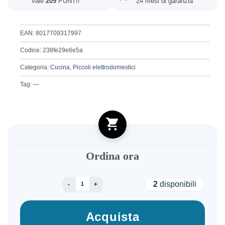
Vale
209
PUNTI!
24 mesi di garanzia
EAN: 8017709317997
Codice: 238fe29e6e5a
Categoria:
Cucina
,
Piccoli elettrodomestici
Tag: —
Ordina ora
SMEG COFFEE GRINDER 50´STYLE GREEN CGF1
2
disponibili
Acquista