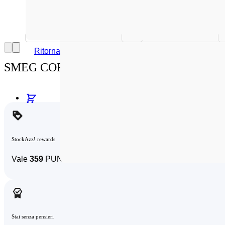
Nessun prodotto nel carrello.
Ritorna al negozio
SMEG COFFEE MAKER 50´STYLE BLUE
StockAzz! rewards
Vale
359
PUNTI!
Stai senza pensieri