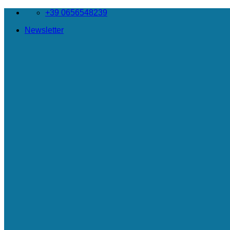
Salta
+39 0656548239
ai
Newsletter
contenuti