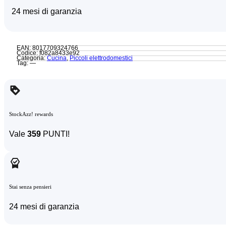
24 mesi di garanzia
EAN: 8017709324766
Codice: f082a8433e92
Categoria:
Cucina
,
Piccoli elettrodomestici
Tag: —
StockAzz! rewards
Vale
359
PUNTI!
Stai senza pensieri
24 mesi di garanzia