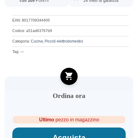
Vale
209
PUNTI!
24 mesi di garanzia
EAN: 8017709344405
Codice: a51ad63767b9
Categoria:
Cucina
,
Piccoli elettrodomestici
Tag: —
Ordina ora
Ultimo
pezzo in magazzino
Acquista