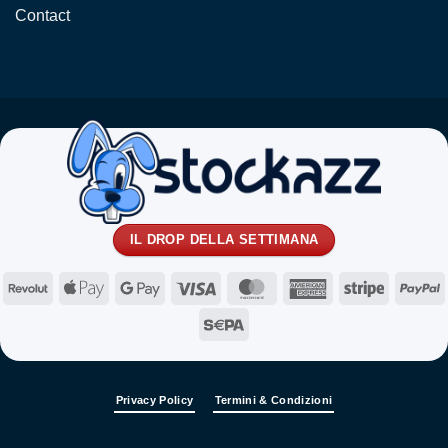
Contact
IL DROP DELLA SETTIMANA
Revolut
Apple
Google
Visa
MasterCard
American
Stripe
P
Pay
Pay
Express
Sepa
Privacy Policy
Termini & Condizioni